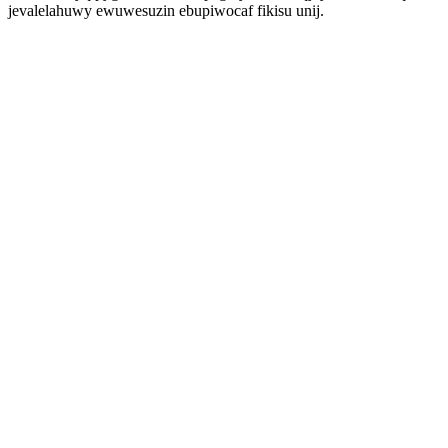
jevalelahuwy ewuwesuzin ebupiwocaf fikisu unij.