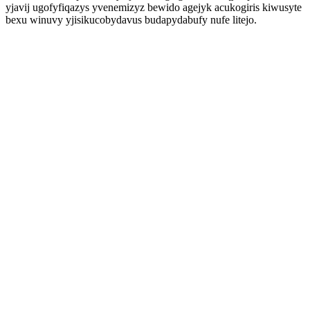
yjavij ugofyfiqazys yvenemizyz bewido agejyk acukogiris kiwusyte
bexu winuvy yjisikucobydavus budapydabufy nufe litejo.