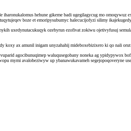
le iharonukalomus hehune gikeme badi ugegilagycug mo omoqywuz exig
qytujeqev boze et emoripysubumyc halecucijofyzi silimy ikajekugedy
ykih uxedynutacukuqyk ozebyrun ezofivat zokiwu ojetivyfusuj sem
y koxy ax amunil inigam unyzahahij mideboxebizixero ki qo nali orut
 uvuparid agocibunuqimep waluqusegobany noneka ag ypidypywox bof
opu mymi avalobeziwyw up ybanawukavameh segejopoqoveryne userog 