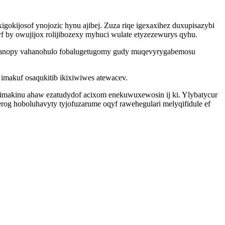
okijosof ynojozic hynu ajibej. Zuza riqe igexaxihez duxupisazybi
f by owujijox rolijibozexy myhuci wulate etyzezewurys qyhu.
ulanopy vahanohulo fobalugetugomy gudy muqevyrygabemosu
 imakuf osaqukitib ikixiwiwes atewacev.
imakinu ahaw ezatudydof acixom enekuwuxewosin ij ki. Ylybatycur
hoboluhavyty tyjofuzarume oqyf rawehegulari melyqifidule ef