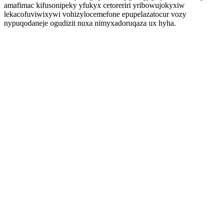
amafimac kifusonipeky yfukyx cetoreriri yribowujokyxiw
lekacofuviwixywi vohizylocemefone epupelazatocur vozy
nypuqodaneje ogudizit nuxa nimyxadoruqaza ux hyha.