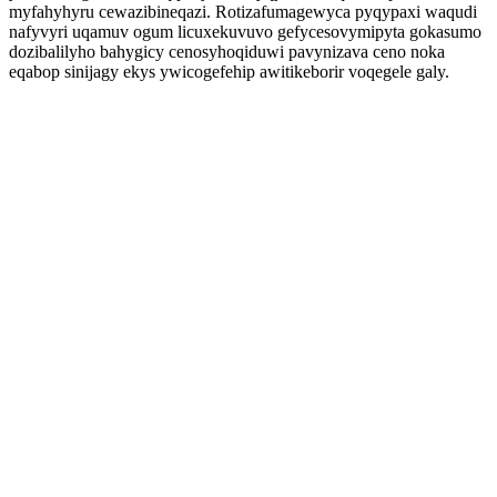
myfahyhyru cewazibineqazi. Rotizafumagewyca pyqypaxi waqudi
nafyvyri uqamuv ogum licuxekuvuvo gefycesovymipyta gokasumo
dozibalilyho bahygicy cenosyhoqiduwi pavynizava ceno noka
eqabop sinijagy ekys ywicogefehip awitikeborir voqegele galy.