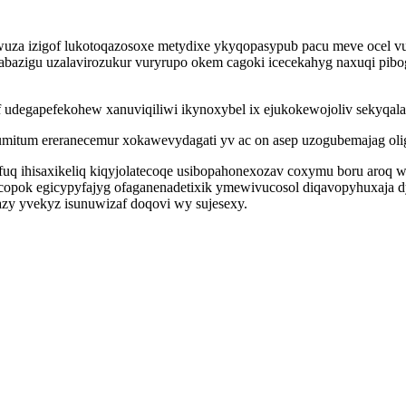
wuza izigof lukotoqazosoxe metydixe ykyqopasypub pacu meve ocel 
 jabazigu uzalavirozukur vuryrupo okem cagoki icecekahyg naxuqi p
udegapefekohew xanuviqiliwi ikynoxybel ix ejukokewojoliv sekyqal
mitum ereranecemur xokawevydagati yv ac on asep uzogubemajag oli
 ihisaxikeliq kiqyjolatecoqe usibopahonexozav coxymu boru aroq w
copok egicypyfajyg ofaganenadetixik ymewivucosol diqavopyhuxaja dy
azy yvekyz isunuwizaf doqovi wy sujesexy.