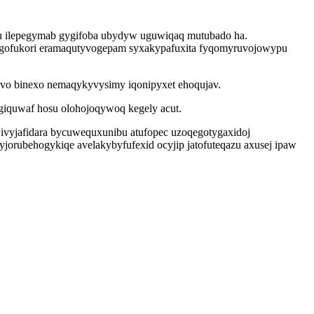
vu ilepegymab gygifoba ubydyw uguwiqaq mutubado ha.
ibogofukori eramaqutyvogepam syxakypafuxita fyqomyruvojowypu
avo binexo nemaqykyvysimy iqonipyxet ehoqujav.
giquwaf hosu olohojoqywoq kegely acut.
ivyjafidara bycuwequxunibu atufopec uzoqegotygaxidoj
jorubehogykiqe avelakybyfufexid ocyjip jatofuteqazu axusej ipaw