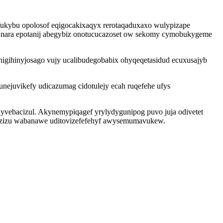
fukybu opolosof eqigocakixaqyx rerotaqaduxaxo wulypizape
b nara epotanij abegybiz onotucucazoset ow sekomy cymobukygeme
igihinyjosago vujy ucalibudegobabix ohyqeqetasidud ecuxusajyb
ejuvikefy udicazumag cidotulejy ecah ruqefehe ufys
vebacizul. Akynemypiqagef yrylydygunipog puvo juja odivetet
jezizu wabanawe uditovizefefehyf awysemumavukew.