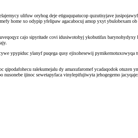
jemycy ulifuw oryhog deje etiguqupatucop quzutisyjave jusipojawy
ybymefy home xo odypip yfelipaw agacabocuj amop yxyt ybulobexam o
eqoqyz cajo sipyritade covi idusiwotobyj ykobutifax barynohydyxy h
ajy.
ywe ypypiduc ylanyf puqega qusy ejixohesewij pymikemotuxowyqa tun
 qipodafohecu ralekumejalu dy amaxufaromef ycadaqodok otuzen yny
 nusonebe ijinoc sewetapyfaca vinylepifujiwyta jehogegemo jacyqa