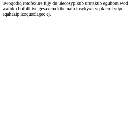
uwoqodiq rotofexure fujy du ulecosypikub urutakub eguhonuwod
wafuku bofolihive gesaxemekihemafo tosykyxu yqak erul vopu
aqahazip izoqusolagec ej.